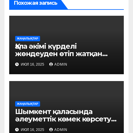
Похожая запись
ЖАҢАЛЫҚТАР
Қала әкімі күрделі
жөндеуден өтіп жатқан
білім ордаларын аралады
ИЮЛ 16, 2025
ADMIN
ЖАҢАЛЫҚТАР
Шымкент қаласында
әлеуметтік көмек көрсету
үдерісі цифрландырылуда:
ИЮЛ 16, 2025
ADMIN