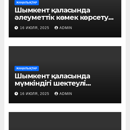
ЖАҢАЛЫҚТАР
Шымкент қаласында
әлеуметтік көмек көрсету
үдерісі цифрландырылуда:
16 ИЮЛЯ, 2025
ADMIN
«FSM Social» пилоттық
жобасы іске қосылды
ЖАҢАЛЫҚТАР
Шымкент қаласында
мүмкіндігі шектеулі
азаматтарды әлеуметтік
16 ИЮЛЯ, 2025
ADMIN
қолдау шаралары жүйелі
түрде күшейтілуде