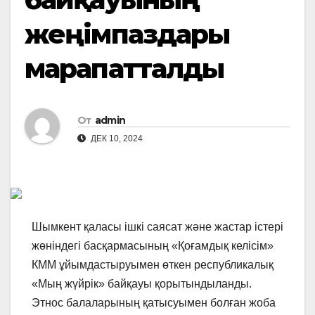
жеңімпаздары
марапатталды
От
admin
ДЕК 10, 2024
Шымкент қаласы ішкі саясат және жастар істері
жөніндегі басқармасының «Қоғамдық келісім»
КММ ұйымдастыруымен өткен республикалық
«Мың жүйрік» байқауы қорытындыланды.
Этнос балаларының қатысуымен болған жоба