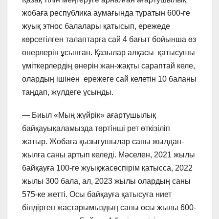
жобаға республика аумағында тұратын 600-ге
жуық этнос балалары қатысып, ережеде
көрсетілген талаптарға сай 4 бағыт бойынша өз
өнерлерін ұсынған. Қазылар алқасы қатысушы
үміткерлердің өнерін жан-жақты сараптай келе,
олардың ішінен ережеге сай келетін 10 баланы
таңдап, жүлдеге ұсынды.
— Биыл «Мың жүйрік» ағартушылық
байқауықаламызда төртінші рет өткізіліп
жатыр. Жобаға қызығушылар саны жылдан-
жылға саны артып келеді. Мәселен, 2021 жылы
байқауға 100-ге жуықжасөспірім қатысса, 2022
жылы 300 бала, ал, 2023 жылы олардың саны
575-ке жетті. Осы байқауға қатысуға ниет
білдірген жастарымыздың саны осы жылы 600-