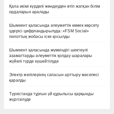
Қала әкімі күрделі жөндеуден өтіп жатқан білім
ордаларын аралады
Шымкент қаласында әлеуметтік көмек көрсету
үдерісі цифрландырылуда: «FSM Social»
пилоттық жобасы іске қосылды
Шымкент қаласында мүмкіндігі шектеулі
азаматтарды әлеуметтік қолдау шаралары
жүйелі түрде күшейтілуде
Электр желілерінің сапасын арттыру мәселесі
қаралды
Түркістанда тұрғын үй құрылысы қарқынды
жүргізілуде