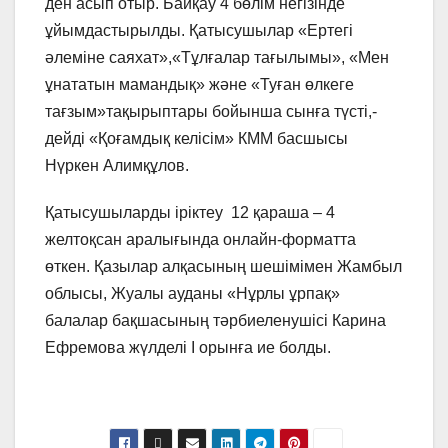
ден асып отыр. Байқау 4 бөлім негізінде
ұйымдастырылды. Қатысушылар «Ертегі
әлеміне саяхат»,«Тұлғалар тағылымы», «Мен
ұнататын мамандық» және «Туған өлкеге
тағзым»тақырыптары бойынша сынға түсті,-
дейді «Қоғамдық келісім» КММ басшысы
Нүркен Алимқұлов.
Қатысушыларды іріктеу 12 қараша – 4
желтоқсан аралығында онлайн-форматта
өткен. Қазылар алқасының шешімімен Жамбыл
облысы, Жуалы ауданы «Нұрлы ұрпақ»
балалар бақшасының тәрбиеленушісі Карина
Ефремова жүлделі І орынға ие болды.