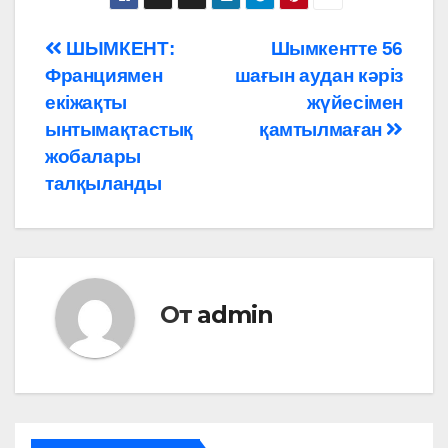
Навигация
ШЫМКЕНТ:
Шымкентте 56
Франциямен
шағын аудан кәріз
по
екіжақты
жүйесімен
записям
ынтымақтастық
қамтылмаған
жобалары
талқыланды
От
admin