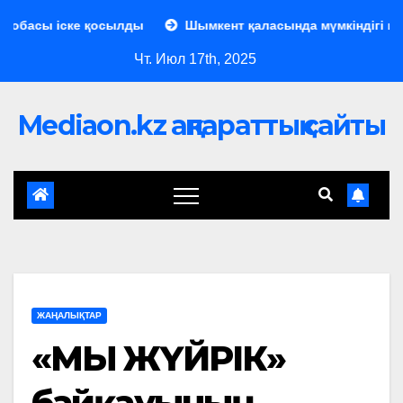
басы іске қосылды
Шымкент қаласында мүмкіндігі шектеу
Чт. Июл 17th, 2025
Mediaon.kz ақпараттық сайты
ЖАҢАЛЫҚТАР
«МЫҢ ЖҮЙРІК»
байқауының