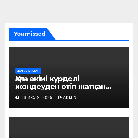
You missed
ЖАҢАЛЫҚТАР
Қала әкімі күрделі
жөндеуден өтіп жатқан
білім ордаларын аралады
16 ИЮЛЯ, 2025
ADMIN