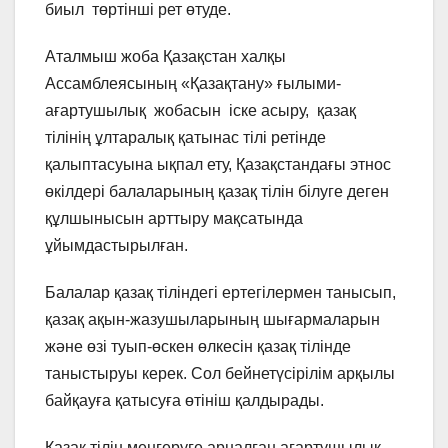
биыл төртінші рет өтуде.
Аталмыш жоба Қазақстан халқы
Ассамблеясының «Қазақтану» ғылыми-
ағартушылық жобасын іске асыру, қазақ
тілінің ұлтаралық қатынас тілі ретінде
қалыптасуына ықпал ету, Қазақстандағы этнос
өкілдері балаларының қазақ тілін білуге деген
құлшынысын арттыру мақсатында
ұйымдастырылған.
Балалар қазақ тіліндегі ертегілермен танысып,
қазақ ақын-жазушыларының шығармаларын
және өзі туып-өскен өлкесін қазақ тілінде
таныстыруы керек. Сол бейнетүсірілім арқылы
байқауға қатысуға өтініш қалдырады.
Қазақ тілін меңгеруге арналған ағартушылық