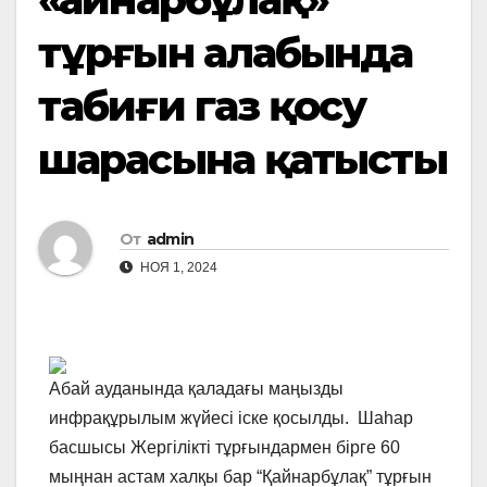
тұрғын алабында
табиғи газ қосу
шарасына қатысты
От
admin
НОЯ 1, 2024
Абай ауданында қаладағы маңызды
инфрақұрылым жүйесі іске қосылды. Шаһар
басшысы Жергілікті тұрғындармен бірге 60
мыңнан астам халқы бар “Қайнарбұлақ” тұрғын