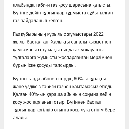
алабында табиғи газ қосу шарасына қатысты.
Бүгінге дейін тұрғындар тұрмыста сұйытылған
газ пайдаланып келген.
Газ құбырының құрылыс жұмыстары 2022
жылы басталған. Халықты сапалы қызметпен
қамтамасыз ету мақсатында әкім жауапты
тұлғаларға жұмысты жоспарланған мерзімнен
бұрын іске қосуды тапсырды.
Бүгінгі таңда абоненттердің 60%-ы тұрақты
және үздіксіз табиғи газбен қамтамасыз етілді.
Қалған 40%-ын қараша айының соңына дейін
қосу жоспарланып отыр. Бүгіннен бастап
тұрғындар көгілдір отынға қосылуға өтінім бере
алады.