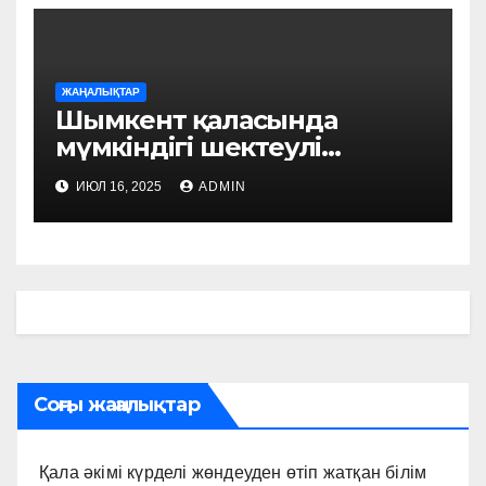
ЖАҢАЛЫҚТАР
Шымкент қаласында
мүмкіндігі шектеулі
азаматтарды әлеуметтік
ИЮЛ 16, 2025
ADMIN
қолдау шаралары жүйелі
түрде күшейтілуде
Соңғы жаңалықтар
Қала әкімі күрделі жөндеуден өтіп жатқан білім