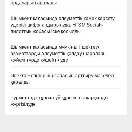
ордаларын аралады
Шымкент қаласында әлеуметтік көмек көрсету
үдерісі цифрландырылуда: «FSM Social»
пилоттық жобасы іске қосылды
Шымкент қаласында мүмкіндігі шектеулі
азаматтарды әлеуметтік қолдау шаралары
жүйелі түрде күшейтілуде
Электр желілерінің сапасын арттыру мәселесі
қаралды
Түркістанда тұрғын үй құрылысы қарқынды
жүргізілуде