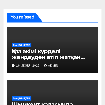
You missed
ЖАҢАЛЫҚТАР
Қала әкімі күрделі
жөндеуден өтіп жатқан
білім ордаларын аралады
16 ИЮЛЯ, 2025
ADMIN
ЖАҢАЛЫҚТАР
Шымкент қаласында