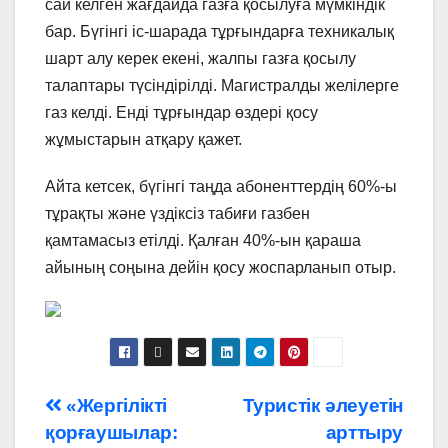
сай келген жағдайда газға қосылуға мүмкіндік
бар. Бүгінгі іс-шарада тұрғындарға техникалық
шарт алу керек екені, жалпы газға қосылу
талаптары түсіндірілді. Магистралды желілерге
газ келді. Енді тұрғындар өздері қосу
жұмыстарын атқару қажет.
Айта кетсек, бүгінгі таңда абоненттердің 60%-ы
тұрақты және үздіксіз табиғи газбен
қамтамасыз етілді. Қалған 40%-ын қараша
айының соңына дейін қосу жоспарланып отыр.
Навигация
«Жергілікті
Туристік әлеуетін
қорғаушылар:
арттыру