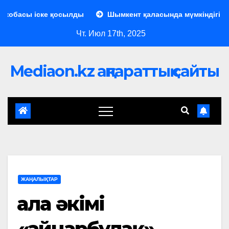
басы іске қосылды
Шымкент қаласында мүмкіндігі шекте
Чт. Июл 17th, 2025
Mediaon.kz ақпараттық сайты
ЖАҢАЛЫҚТАР
Қала әкімі
«Қайнарбұлақ»