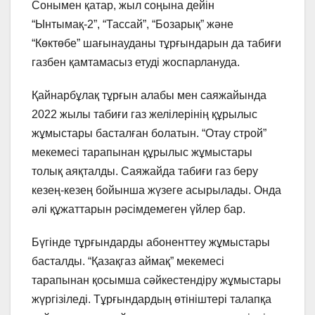
Сонымен қатар, жыл соңына дейін
“Ынтымақ-2”, “Тассай”, “Бозарық” және
“Көктөбе” шағынауданы тұрғындарын да табиғи
газбен қамтамасыз етуді жоспарлануда.
Қайнарбұлақ тұрғын алабы мен саяжайында
2022 жылы табиғи газ желілерінің құрылыс
жұмыстары басталған болатын. “Отау строй”
мекемесі тарапынан құрылыс жұмыстары
толық аяқталды. Саяжайда табиғи газ беру
кезең-кезең бойынша жүзеге асырылады. Онда
әлі құжаттарын рәсімдемеген үйлер бар.
Бүгінде тұрғындарды абоненттеу жұмыстары
басталды. “Қазақгаз аймақ” мекемесі
тарапынан қосымша сәйкестендіру жұмыстары
жүргізіледі. Тұрғындардың өтініштері талапқа