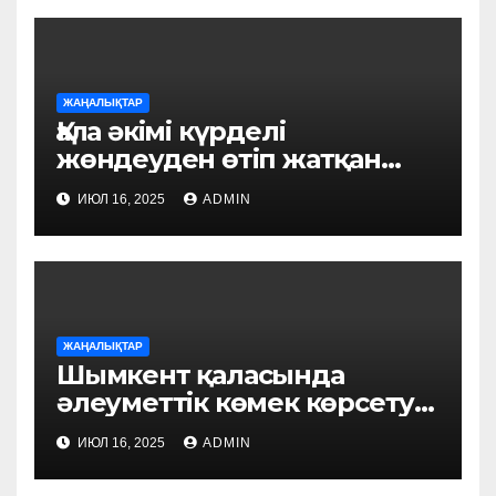
ЖАҢАЛЫҚТАР
Қала әкімі күрделі
жөндеуден өтіп жатқан
білім ордаларын аралады
ИЮЛ 16, 2025
ADMIN
ЖАҢАЛЫҚТАР
Шымкент қаласында
әлеуметтік көмек көрсету
үдерісі цифрландырылуда:
ИЮЛ 16, 2025
ADMIN
«FSM Social» пилоттық
жобасы іске қосылды