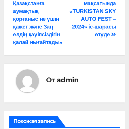
по
Қазақстанға
мақсатында
записям
аумақтық
«TURKISTAN SKY
қорғаныс не үшін
AUTO FEST –
қажет және Заң
2024» іс-шарасы
елдің қауіпсіздігін
өтуде
қалай нығайтады»
От
admin
Похожая запись