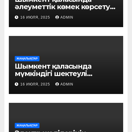
әлеуметтік көмек көрсету
үдерісі цифрландырылуда:
16 ИЮЛЯ, 2025
ADMIN
«FSM Social» пилоттық
жобасы іске қосылды
ЖАҢАЛЫҚТАР
Шымкент қаласында
мүмкіндігі шектеулі
азаматтарды әлеуметтік
16 ИЮЛЯ, 2025
ADMIN
қолдау шаралары жүйелі
түрде күшейтілуде
ЖАҢАЛЫҚТАР