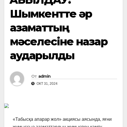
Шымкентте әр
азаматтың
мәселесіне назар
аударылды
От
admin
ОКТ 31, 2024
«Табысқа апарар жол» акциясы аясында, яғни
жұмыссыз азаматтардың жұмыспен қамту