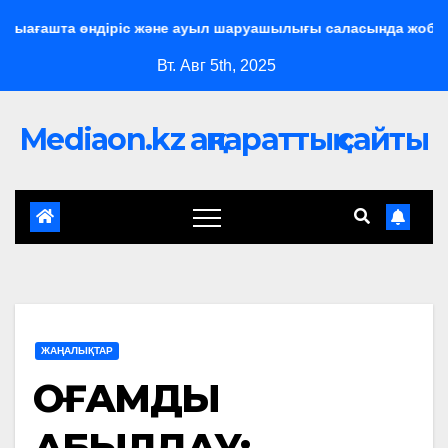
ағашта өндіріс және ауыл шаруашылығы саласында жобалар ж
Вт. Авг 5th, 2025
Mediaon.kz ақпараттық сайты
ЖАҢАЛЫҚТАР
​ҚОҒАМДЫҚ
ҚАБЫЛДАУ: