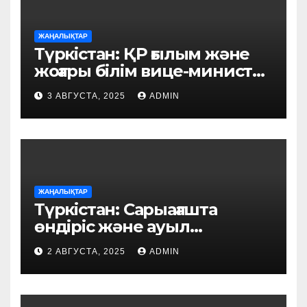
ЖАҢАЛЫҚТАР
Түркістан: ҚР ғылым және
жоғары білім вице-министрі
тұрғындармен кездесті
3 АВГУСТА, 2025
ADMIN
ЖАҢАЛЫҚТАР
Түркістан: Сарыағашта
өндіріс және ауыл
шаруашылығы саласында
2 АВГУСТА, 2025
ADMIN
жобалар жүзеге асуда