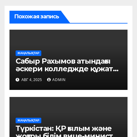
Похожая запись
ЖАҢАЛЫҚТАР
Сабыр Рахымов атындағы
әскери колледжде құжат
қабылдау басталды
АВГ 4, 2025
ADMIN
ЖАҢАЛЫҚТАР
Түркістан: ҚР ғылым және
жоғары білім вице-министрі