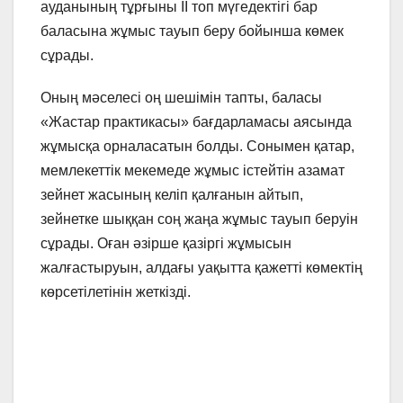
ауданының тұрғыны ІІ топ мүгедектігі бар
баласына жұмыс тауып беру бойынша көмек
сұрады.
Оның мәселесі оң шешімін тапты, баласы
«Жастар практикасы» бағдарламасы аясында
жұмысқа орналасатын болды. Сонымен қатар,
мемлекеттік мекемеде жұмыс істейтін азамат
зейнет жасының келіп қалғанын айтып,
зейнетке шыққан соң жаңа жұмыс тауып беруін
сұрады. Оған әзірше қазіргі жұмысын
жалғастыруын, алдағы уақытта қажетті көмектің
көрсетілетінін жеткізді.