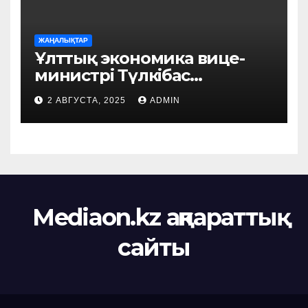
ЖАҢАЛЫҚТАР
Ұлттық экономика вице-
министрі Түлкібас
ауданында жүзеге
2 АВГУСТА, 2025
ADMIN
асырылып жатқан
маңызды жобалармен
танысты
Mediaon.kz ақпараттық
сайты