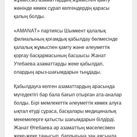
жөнінде көмек сұрап келгендердің қарасы
қалың болды.
«AMANAT» партиясы Шымкент қалалық
филиалының қоғамдық қабылдау бөлмесінде
қалалық жұмыспен қамту және әлеуметтік
қорғау басқармасының басшысы Жанат
Утебаева азаматтарды жеке қабылдап,
олардың арыз-шағымдарын тыңдады.
Қабылдауға келген азаматтардың арасында
мүгедектігі бар бала бағып отырған ата-аналар
болды. Бірі мемлекеттік әлеуметтік көмек алуға
ықпал етуді сұраса, басқалары медициналық
мекемелерге қатысты шағымдарын білдірді.
Жанат Өтебаева әр азаматтың мәселесімен
жеке-жеке танысып, барлығына заң аясында