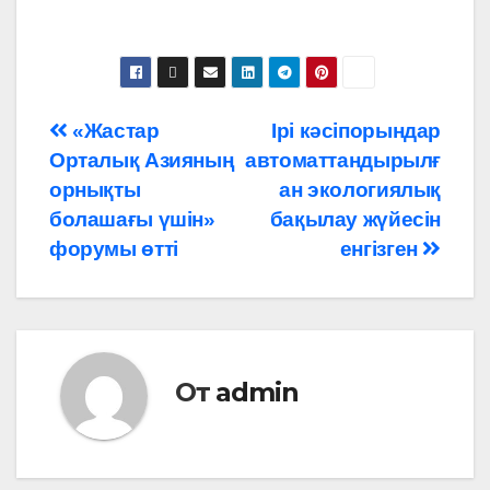
Навигация
«Жастар
Ірі кәсіпорындар
Орталық Азияның
автоматтандырылғ
по
орнықты
ан экологиялық
записям
болашағы үшін»
бақылау жүйесін
форумы өтті
енгізген
От
admin