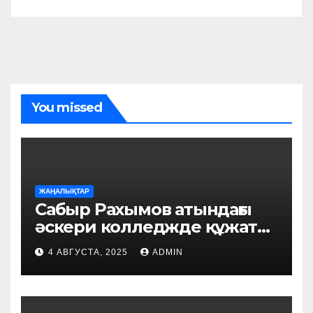
You missed
ЖАҢАЛЫҚТАР
Сабыр Рахымов атындағы
әскери колледжде құжат
қабылдау басталды
4 АВГУСТА, 2025
ADMIN