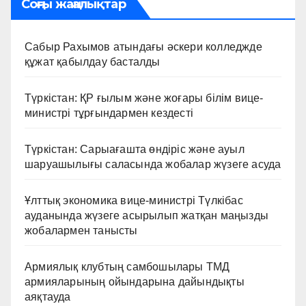
Соңғы жаңалықтар
Сабыр Рахымов атындағы әскери колледжде
құжат қабылдау басталды
Түркістан: ҚР ғылым және жоғары білім вице-
министрі тұрғындармен кездесті
Түркістан: Сарыағашта өндіріс және ауыл
шаруашылығы саласында жобалар жүзеге асуда
Ұлттық экономика вице-министрі Түлкібас
ауданында жүзеге асырылып жатқан маңызды
жобалармен танысты
Армиялық клубтың самбошылары ТМД
армияларының ойындарына дайындықты
аяқтауда