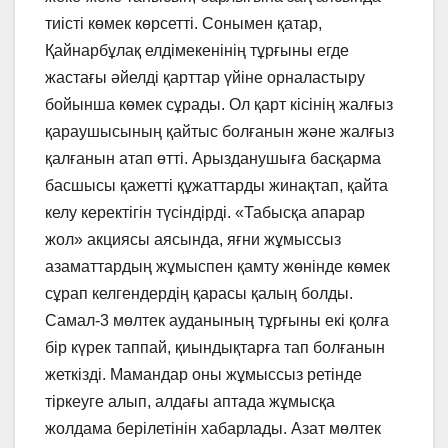
тиісті көмек көрсетті. Сонымен қатар,
Қайнарбұлақ елдімекенінің тұрғыны егде
жастағы әйелді қарттар үйіне орналастыру
бойынша көмек сұрады. Ол қарт кісінің жалғыз
қараушысының қайтыс болғанын және жалғыз
қалғанын атап өтті. Арызданушыға басқарма
басшысы қажетті құжаттарды жинақтап, қайта
келу керектігін түсіндірді. «Табысқа апарар
жол» акциясы аясында, яғни жұмыссыз
азаматтардың жұмыспен қамту жөнінде көмек
сұрап келгендердің қарасы қалың болды.
Самал-3 мөлтек ауданының тұрғыны екі қолға
бір күрек таппай, қиындықтарға тап болғанын
жеткізді. Мамандар оны жұмыссыз ретінде
тіркеуге алып, алдағы аптада жұмысқа
жолдама берілетінін хабарлады. Азат мөлтек