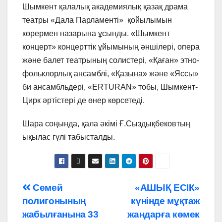
Шымкент қалалық академиялық қазақ драма
театры «Дала Парламенті» қойылымын
көрермен назарына ұсынды. «Шымкент
концерт» концерттік ұйымының әншілері, опера
және балет театрының солистері, «Қаған» этно-
фольклорлық ансамблі, «Қазына» және «Яссы»
би ансамбльдері, «ERTURAN» тобы, Шымкент-
Цирк әртістері де өнер көрсетеді.
Шара соңында, қала әкімі Ғ.Сыздықбековтың
ықылас гүлі табысталды.
Навигация
Семей
«АШЫҚ ЕСІК»
полигонының
күнінде мұқтаж
по
жабылғанына 33
жандарға көмек