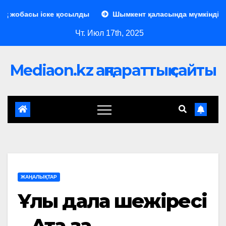
 жобасы іске қосылды
Шымкент қаласында мүмкіндігі ше
Чт. Июл 17th, 2025
Mediaon.kz ақпараттық сайты
ЖАҢАЛЫҚТАР
Ұлы дала шежіресі
– Ата заң