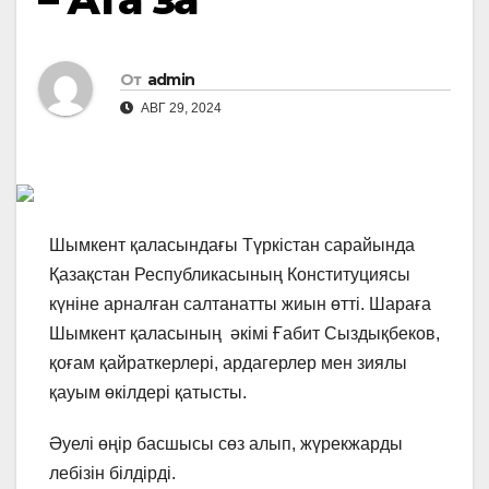
От
admin
АВГ 29, 2024
Шымкент қаласындағы Түркістан сарайында
Қазақстан Республикасының Конституциясы
күніне арналған салтанатты жиын өтті. Шараға
Шымкент қаласының әкімі Ғабит Сыздықбеков,
қоғам қайраткерлері, ардагерлер мен зиялы
қауым өкілдері қатысты.
Әуелі өңір басшысы сөз алып, жүрекжарды
лебізін білдірді.