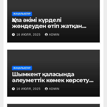
ЖАҢАЛЫҚТАР
Қала әкімі күрделі
жөндеуден өтіп жатқан
білім ордаларын аралады
16 ИЮЛЯ, 2025
ADMIN
ЖАҢАЛЫҚТАР
Шымкент қаласында
әлеуметтік көмек көрсету
үдерісі цифрландырылуда:
16 ИЮЛЯ, 2025
ADMIN
«FSM Social» пилоттық
жобасы іске қосылды