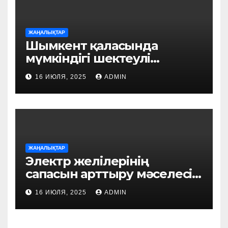
ЖАҢАЛЫҚТАР
Шымкент қаласында
мүмкіндігі шектеулі
азаматтарды әлеуметтік
16 ИЮЛЯ, 2025
ADMIN
қолдау шаралары жүйелі
түрде күшейтілуде
ЖАҢАЛЫҚТАР
Электр желілерінің
сапасын арттыру мәселесі
қаралды
16 ИЮЛЯ, 2025
ADMIN