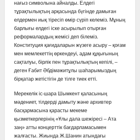
нағыз символына айналды. Елдегі
тұрақтылықтың арқасында бүгінде дамыған
елдермен иық тіресіп өмір сүріп келеміз. Мұның
барлығы елдегі іске асырылып отырған
реформалардың жемісі деп білеміз.
Конституция қағидаларын жүзеге асыру – қоғам
мен мемлекеттің өркендеуі, адам құқығының
сақталуы, бірлік пен тұрақтылықтың кепілі, –
деген Ғабит Әбдімәжитұлы шаһарымыздың
бірқатар жетістігін де тілге тиек етті.
Мерекелік іс-шара Шымкент қаласының
мәдениет, тілдерді дамыту және архивтер
басқармасына қарасты мекеме
қызметкерлерінің «Ұлы дала шежіресі – Ата
заң» атты концерттік бағдарламасымен
жалғасты. Жиында Ж.Шанин атындағы