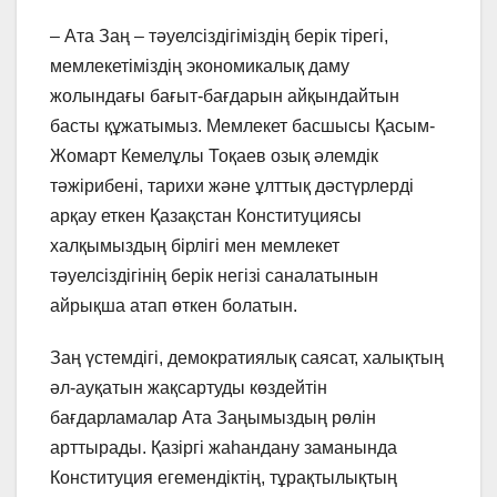
– Ата Заң – тәуелсіздігіміздің берік тірегі,
мемлекетіміздің экономикалық даму
жолындағы бағыт-бағдарын айқындайтын
басты құжатымыз. Мемлекет басшысы Қасым-
Жомарт Кемелұлы Тоқаев озық әлемдік
тәжірибені, тарихи және ұлттық дәстүрлерді
арқау еткен Қазақстан Конституциясы
халқымыздың бірлігі мен мемлекет
тәуелсіздігінің берік негізі саналатынын
айрықша атап өткен болатын.
Заң үстемдігі, демократиялық саясат, халықтың
әл-ауқатын жақсартуды көздейтін
бағдарламалар Ата Заңымыздың рөлін
арттырады. Қазіргі жаһандану заманында
Конституция егемендіктің, тұрақтылықтың