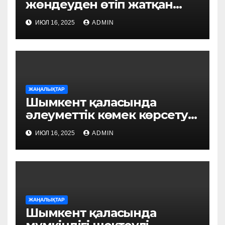
жөндеуден өтіп жатқан
білім ордаларын аралады
ИЮЛ 16, 2025
ADMIN
ЖАҢАЛЫҚТАР
Шымкент қаласында
әлеуметтік көмек көрсету
үдерісі цифрландырылуда:
ИЮЛ 16, 2025
ADMIN
«FSM Social» пилоттық
жобасы іске қосылды
ЖАҢАЛЫҚТАР
Шымкент қаласында