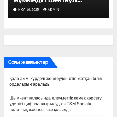
мүмкіндігі шектеулі
азаматтарды әлеуметтік
ИЮЛ 16, 2025
ADMIN
қолдау шаралары жүйелі
түрде күшейтілуде
Соңғы жаңалықтар
Қала әкімі күрделі жөндеуден өтіп жатқан білім
ордаларын аралады
Шымкент қаласында әлеуметтік көмек көрсету
үдерісі цифрландырылуда: «FSM Social»
пилоттық жобасы іске қосылды