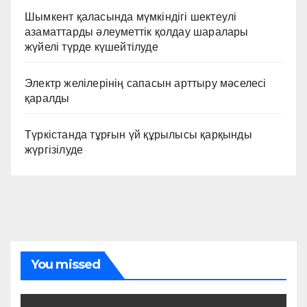
Шымкент қаласында мүмкіндігі шектеулі
азаматтарды әлеуметтік қолдау шаралары
жүйелі түрде күшейтілуде
Электр желілерінің сапасын арттыру мәселесі
қаралды
Түркістанда тұрғын үй құрылысы қарқынды
жүргізілуде
You missed