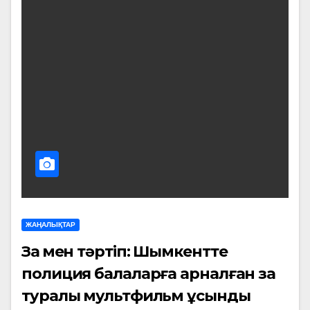
ЖАҢАЛЫҚТАР
Заң мен тәртіп: Шымкентте
полиция балаларға арналған заң
туралы мультфильм ұсынды