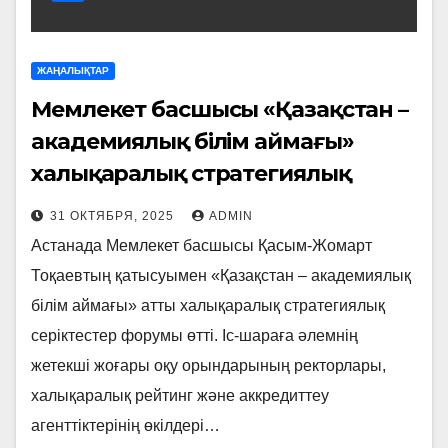
ЖАҢАЛЫҚТАР
Мемлекет басшысы «Қазақстан –
академиялық білім аймағы»
халықаралық стратегиялық
серіктестер форумына қатысты
31 ОКТЯБРЯ, 2025
ADMIN
Астанада Мемлекет басшысы Қасым-Жомарт
Тоқаевтың қатысуымен «Қазақстан – академиялық
білім аймағы» атты халықаралық стратегиялық
серіктестер форумы өтті. Іс-шараға әлемнің
жетекші жоғары оқу орындарының ректорлары,
халықаралық рейтинг және аккредиттеу
агенттіктерінің өкілдері…