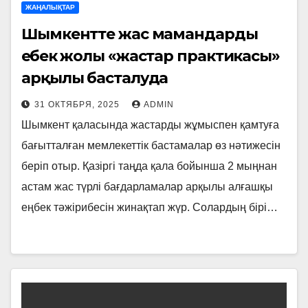
ЖАҢАЛЫҚТАР
Шымкентте жас мамандардың
еңбек жолы «жастар практикасы»
арқылы басталуда
31 ОКТЯБРЯ, 2025
ADMIN
Шымкент қаласында жастарды жұмыспен қамтуға
бағытталған мемлекеттік бастамалар өз нәтижесін
беріп отыр. Қазіргі таңда қала бойынша 2 мыңнан
астам жас түрлі бағдарламалар арқылы алғашқы
еңбек тәжірибесін жинақтап жүр. Солардың бірі…