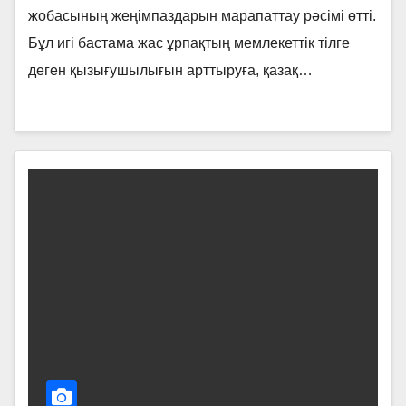
жобасының жеңімпаздарын марапаттау рәсімі өтті.
Бұл игі бастама жас ұрпақтың мемлекеттік тілге
деген қызығушылығын арттыруға, қазақ…