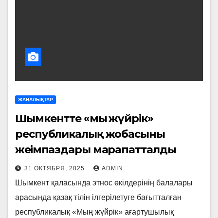
ЖАҢАЛЫҚТАР
Шымкентте «мың жүйрік»
республикалық жобасының
жеңімпаздары марапатталды
31 ОКТЯБРЯ, 2025
ADMIN
Шымкент қаласында этнос өкілдерінің балалары
арасында қазақ тілін ілгерілетуге бағытталған
республикалық «Мың жүйрік» ағартушылық