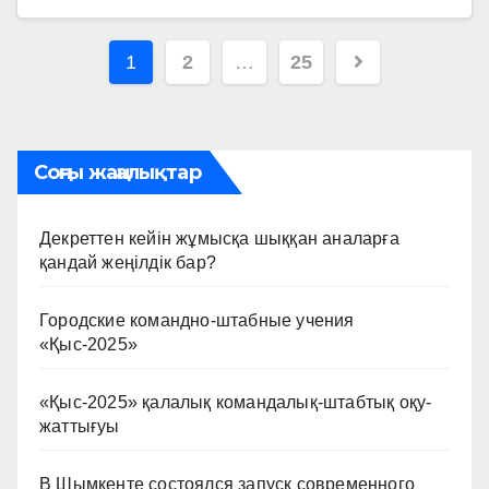
Пагинация
1
2
…
25
записей
Соңғы жаңалықтар
Декреттен кейін жұмысқа шыққан аналарға
қандай жеңілдік бар?
Городские командно-штабные учения
«Қыс-2025»
«Қыс-2025» қалалық командалық-штабтық оқу-
жаттығуы
В Шымкенте состоялся запуск современного