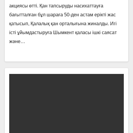
акциясы өтті. Қан тапсыруды насихаттауға
бағытталған бұл шараға 50-ден астам ерікті жас
қатысып, Қалалық қан орталығына жиналды. Игі
істі ұйымдастыруға Шымкент қаласы ішкі саясат
және…