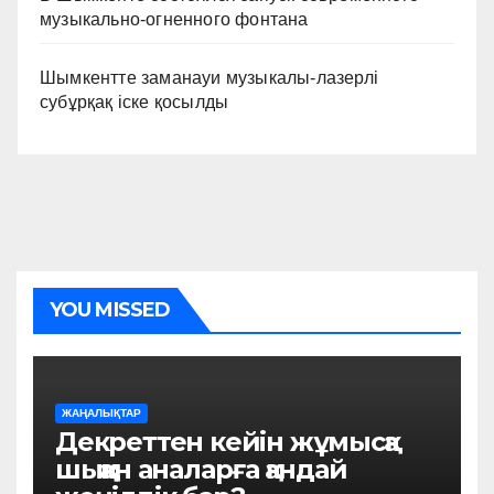
музыкально-огненного фонтана
Шымкентте заманауи музыкалы-лазерлі
субұрқақ іске қосылды
YOU MISSED
ЖАҢАЛЫҚТАР
Декреттен кейін жұмысқа
шыққан аналарға қандай