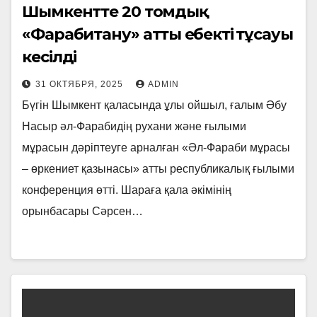
Шымкентте 20 томдық
«Фарабитану» атты еңбектің тұсауы
кесілді
31 ОКТЯБРЯ, 2025
ADMIN
Бүгін Шымкент қаласында ұлы ойшыл, ғалым Әбу
Насыр әл-Фарабидің рухани және ғылыми
мұрасын дәріптеуге арналған «Әл-Фараби мұрасы
– өркениет қазынасы» атты республикалық ғылыми
конференция өтті. Шараға қала әкімінің
орынбасары Сәрсен…