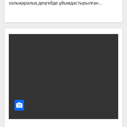
халықаралық деңгейде ұйымдастырылған…