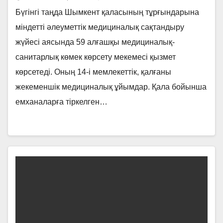
Бүгінгі таңда Шымкент қаласының тұрғындарына
міндетті әлеуметтік медициналық сақтандыру
жүйесі аясында 59 алғашқы медициналық-
санитарлық көмек көрсету мекемесі қызмет
көрсетеді. Оның 14-і мемлекеттік, қалғаны
жекеменшік медициналық ұйымдар. Қала бойынша
емханаларға тіркелген…