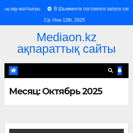
у-жаттығуы
В Шымкенте состоялся запуск современно
Ср. Ноя 12th, 2025
Mediaon.kz
ақпараттық сайты
Месяц:
Октябрь 2025