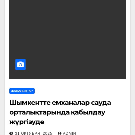
ЖАҢАЛЫҚТАР
Шымкентте емханалар сауда
орталықтарында қабылдау
жүргізуде
31 ОКТЯБРЯ, 2025
ADMIN