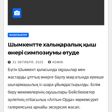
ЖАҢАЛЫҚТАР
Шымкентте халықаралық қыш
өнері симпозиумы өтуде
31 ОКТЯБРЯ, 2025
ADMIN
Бүгін Шымкент қаласында оқушылар мен
жастарды ұлттық өнерге баулу мақсатында ерекше
шығармашылық іс-шара ұйымдастырылды. Білім
беру мекемелерінің оқушылары Бейсбековтер
әулетінің отбасылық «Алтын-Орда» көркемсурет
галереясына арнайы экскурсия жасап,