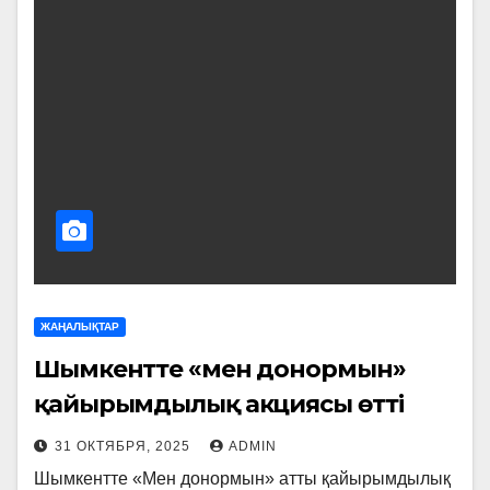
ЖАҢАЛЫҚТАР
Шымкентте «мен донормын»
қайырымдылық акциясы өтті
31 ОКТЯБРЯ, 2025
ADMIN
Шымкентте «Мен донормын» атты қайырымдылық