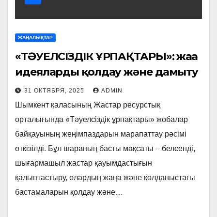
ЖАҢАЛЫҚТАР
«ТӘУЕЛСІЗДІК ҰРПАҚТАРЫ»: жаңа
идеяларды қолдау және дамыту
31 ОКТЯБРЯ, 2025
ADMIN
Шымкент қаласының Жастар ресурстық
орталығында «Тәуелсіздік ұрпақтары» жобалар
байқауының жеңімпаздарын марапаттау рәсімі
өткізілді. Бұл шараның басты мақсаты – белсенді,
шығармашыл жастар қауымдастығын
қалыптастыру, олардың жаңа және қолданыстағы
бастамаларын қолдау және…