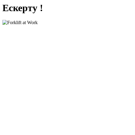
Ескерту !
Мекеменің қызмет ақыға қарыз 190
000 теңге берешегі бар, сондықтан
сайт қарыз өтелгенше уақытша
жабылады. Қарыз 8701 765 9359
каспий номеріне жіберілгесін сайт 2
сағат ішінде ашылады.
Төленбегеніне 4 айға жуық уақыт болған.