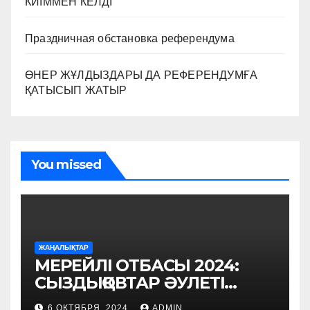
КИІММЕН КЕЛДІ
Праздничная обстановка референдума
ӨНЕР ЖҰЛДЫЗДАРЫ ДА РЕФЕРЕНДУМҒА
ҚАТЫСЫП ЖАТЫР
You missed
ЖАҢАЛЫҚТАР
МЕРЕЙЛІ ОТБАСЫ 2024:
СЫЗДЫҚОВТАР ӘУЛЕТІ
РЕФЕРЕНДУМҒА ҚАТЫСТЫ
6 ОКТЯБРЯ, 2024
ADMIN