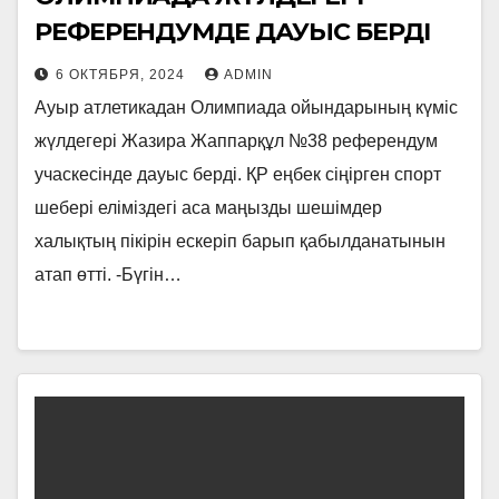
РЕФЕРЕНДУМДЕ ДАУЫС БЕРДІ
6 ОКТЯБРЯ, 2024
ADMIN
Ауыр атлетикадан Олимпиада ойындарының күміс
жүлдегері Жазира Жаппарқұл №38 референдум
учаскесінде дауыс берді. ҚР еңбек сіңірген спорт
шебері еліміздегі аса маңызды шешімдер
халықтың пікірін ескеріп барып қабылданатынын
атап өтті. -Бүгін…