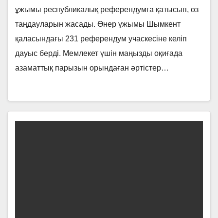
ұжымы республикалық референдумға қатысып, өз
таңдауларын жасады. Өнер ұжымы Шымкент
қаласындағы 231 референдум учаскесіне келіп
дауыс берді. Мемлекет үшін маңызды оқиғада
азаматтық парызын орындаған әртістер…