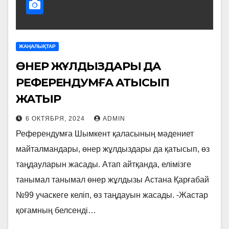
ЖАҢАЛЫҚТАР
ӨНЕР ЖҰЛДЫЗДАРЫ ДА
РЕФЕРЕНДУМҒА ҚАТЫСЫП
ЖАТЫР
6 ОКТЯБРЯ, 2024
ADMIN
Референдумға Шымкент қаласының мәдениет
майталмандары, өнер жұлдыздары да қатысып, өз
таңдауларын жасады. Атап айтқанда, елімізге
танымал танымал өнер жұлдызы Астана Қарғабай
№99 учаскеге келіп, өз таңдауын жасады. -Жастар
қоғамның белсенді…