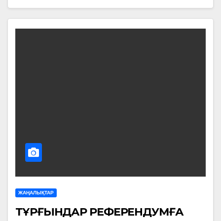
ЖАҢАЛЫҚТАР
ТҰРҒЫНДАР РЕФЕРЕНДУМҒА