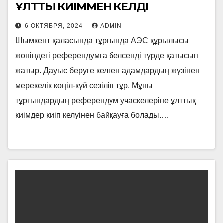
ҰЛТТЫҚ КИІММЕН КЕЛДІ
6 ОКТЯБРЯ, 2024
ADMIN
Шымкент қаласында тұрғында АЭС құрылысы
жөніндегі референдумға белсенді түрде қатысып
жатыр. Дауыс беруге келген адамдардың жүзінен
мерекелік көңіл-күй сезіліп тұр. Мұны
тұрғындардың референдум учаскелеріне ұлттық
киімдер киіп келуінен байқауға болады.…