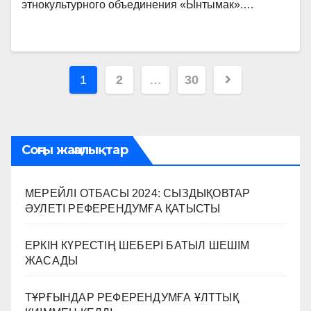
этнокультурного объединения «Ынтымак».…
Навигация
1
2
…
30
по
записям
Соңғы жаңалықтар
МЕРЕЙЛІ ОТБАСЫ 2024: СЫЗДЫҚОВТАР
ӘУЛЕТІ РЕФЕРЕНДУМҒА ҚАТЫСТЫ
ЕРКІН КҮРЕСТІҢ ШЕБЕРІ БАТЫЛ ШЕШІМ
ЖАСАДЫ
ТҰРҒЫНДАР РЕФЕРЕНДУМҒА ҰЛТТЫҚ