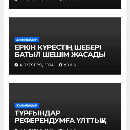
ЖАҢАЛЫҚТАР
ЕРКІН КҮРЕСТІҢ ШЕБЕРІ
БАТЫЛ ШЕШІМ ЖАСАДЫ
6 ОКТЯБРЯ, 2024
ADMIN
ЖАҢАЛЫҚТАР
ТҰРҒЫНДАР
РЕФЕРЕНДУМҒА ҰЛТТЫҚ
КИІММЕН КЕЛДІ