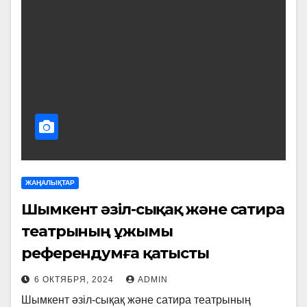
ЖАҢАЛЫҚТАР
Шымкент әзіл-сықақ және сатира
театрының ұжымы
референдумға қатысты
6 ОКТЯБРЯ, 2024
ADMIN
Шымкент әзіл-сықақ және сатира театрының