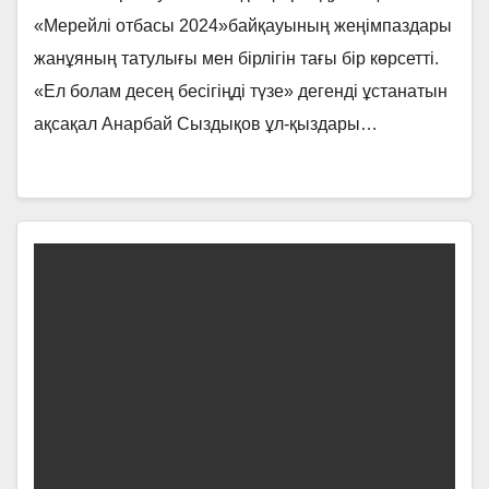
«Мерейлі отбасы 2024»байқауының жеңімпаздары
жанұяның татулығы мен бірлігін тағы бір көрсетті.
«Ел болам десең бесігіңді түзе» дегенді ұстанатын
ақсақал Анарбай Сыздықов ұл-қыздары…