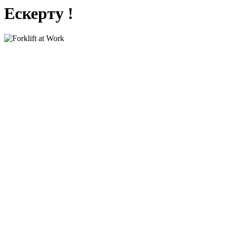
Ескерту !
Мекеменің қызмет ақыға қарыз 190
000 теңге берешегі бар, сондықтан
сайт қарыз өтелгенше уақытша
жабылады. Қарыз 8701 765 9359
каспий номеріне жіберілгесін сайт 2
сағат ішінде ашылады.
Төленбегеніне 4 айға жуық уақыт болған.