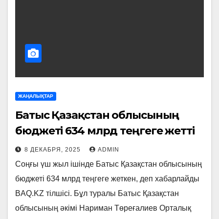
ЖАҢАЛЫҚТАР
Батыс Қазақстан облысының
бюджеті 634 млрд теңгеге жетті
8 ДЕКАБРЯ, 2025
ADMIN
Соңғы үш жыл ішінде Батыс Қазақстан облысының
бюджеті 634 млрд теңгеге жеткен, деп хабарлайды
BAQ.KZ тілшісі. Бұл туралы Батыс Қазақстан
облысының әкімі Нариман Төреғалиев Орталық