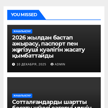
YOU MISSED
ЖАҢАЛЫҚТАР
2026 жылдан бастап
ажырасу, паспорт пен
жүргізуші куәлігін жасату
қымбаттайды
10 ДЕКАБРЯ, 2025
ADMIN
ЖАҢАЛЫҚТАР
Сотталғандарды шартты
босату жүйесі өзгеруі мүмкін