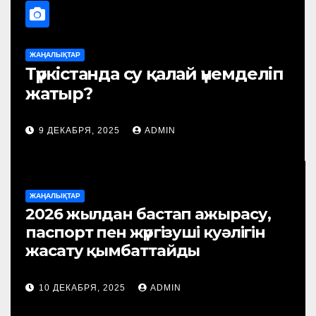
ҚТАР
6 жылдан бастап ажырасу,
ЖАҢАЛЫҚТАР
орт пен жүргізуші куәлігін
Сотта
ату қымбаттайды
босату
ЕКАБРЯ, 2025
ADMIN
10 ДЕКА
ЖАҢАЛЫҚТАР
2026 жылдан бастап ажырасу,
паспорт пен жүргізуші куәлігін
жасату қымбаттайды
10 ДЕКАБРЯ, 2025
ADMIN