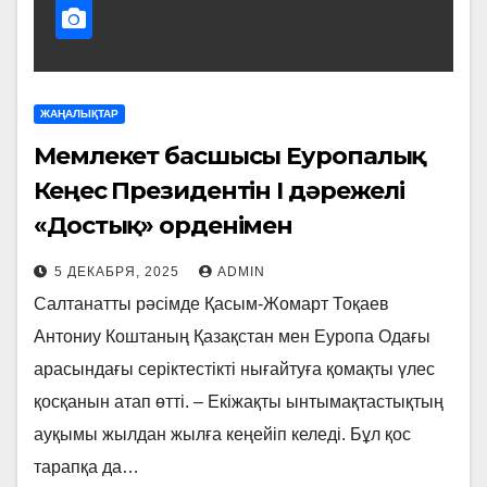
ЖАҢАЛЫҚТАР
Мемлекет басшысы Еуропалық
Кеңес Президентін І дәрежелі
«Достық» орденімен
марапаттады
5 ДЕКАБРЯ, 2025
ADMIN
Салтанатты рәсімде Қасым-Жомарт Тоқаев
Антониу Коштаның Қазақстан мен Еуропа Одағы
арасындағы серіктестікті нығайтуға қомақты үлес
қосқанын атап өтті. – Екіжақты ынтымақтастықтың
ауқымы жылдан жылға кеңейіп келеді. Бұл қос
тарапқа да…