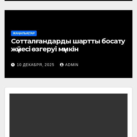
ЖАҢАЛЫҚТАР
Сотталғандарды шартты босату
жүйесі өзгеруі мүмкін
10 ДЕКАБРЯ, 2025
ADMIN