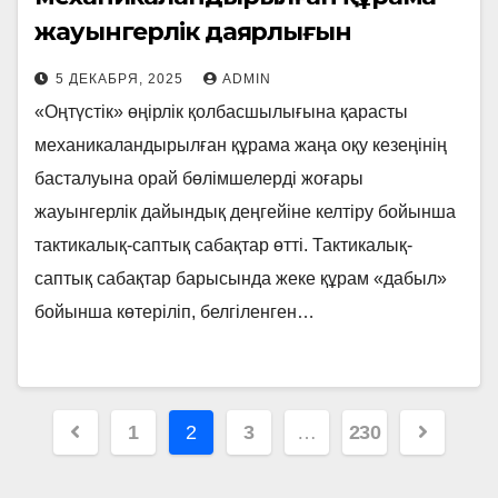
жауынгерлік даярлығын
пысықталды
5 ДЕКАБРЯ, 2025
ADMIN
«Оңтүстік» өңірлік қолбасшылығына қарасты
механикаландырылған құрама жаңа оқу кезеңінің
басталуына орай бөлімшелерді жоғары
жауынгерлік дайындық деңгейіне келтіру бойынша
тактикалық-саптық сабақтар өтті. Тактикалық-
саптық сабақтар барысында жеке құрам «дабыл»
бойынша көтеріліп, белгіленген…
Пагинация
1
2
3
…
230
записей