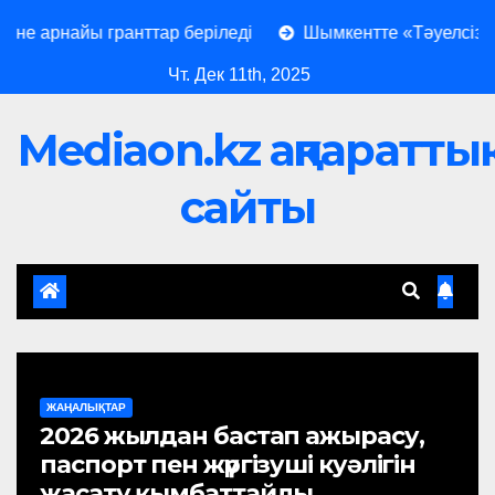
айы гранттар беріледі
Шымкентте «Тәуелсіз елдің бол
Чт. Дек 11th, 2025
Mediaon.kz ақпараттық
сайты
ЖАҢАЛЫҚТАР
2026 жылдан бастап ажырасу,
паспорт пен жүргізуші куәлігін
жасату қымбаттайды