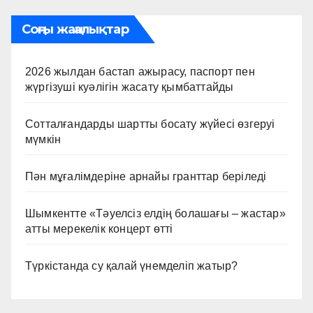
Соңғы жаңалықтар
2026 жылдан бастап ажырасу, паспорт пен
жүргізуші куәлігін жасату қымбаттайды
Сотталғандарды шартты босату жүйесі өзгеруі
мүмкін
Пән мұғалімдеріне арнайы гранттар беріледі
Шымкентте «Тәуелсіз елдің болашағы – жастар»
атты мерекелік концерт өтті
Түркістанда су қалай үнемделіп жатыр?