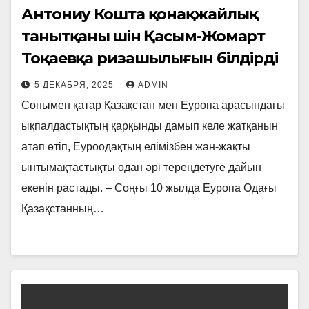
Антониу Кошта қонақжайлық
танытқаны үшін Қасым-Жомарт
Тоқаевқа ризашылығын білдірді
5 ДЕКАБРЯ, 2025
ADMIN
Сонымен қатар Қазақстан мен Еуропа арасындағы
ықпалдастықтың қарқынды дамып келе жатқанын
атап өтіп, Еуроодақтың елімізбен жан-жақты
ынтымақтастықты одан әрі тереңдетуге дайын
екенін растады. – Соңғы 10 жылда Еуропа Одағы
Қазақстанның…