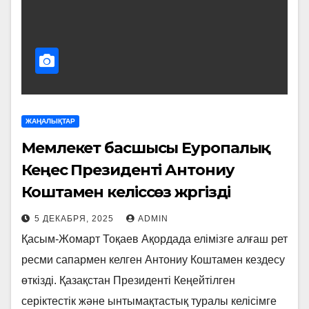
ЖАҢАЛЫҚТАР
Мемлекет басшысы Еуропалық
Кеңес Президенті Антониу
Коштамен келіссөз жүргізді
5 ДЕКАБРЯ, 2025
ADMIN
Қасым-Жомарт Тоқаев Ақордада елімізге алғаш рет
ресми сапармен келген Антониу Коштамен кездесу
өткізді. Қазақстан Президенті Кеңейтілген
серіктестік және ынтымақтастық туралы келісімге