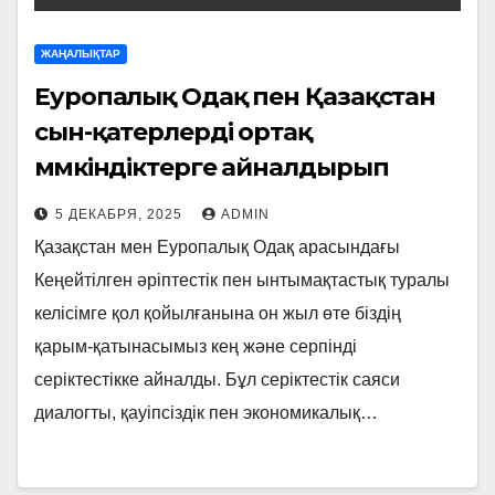
ЖАҢАЛЫҚТАР
Еуропалық Одақ пен Қазақстан
сын-қатерлерді ортақ
мүмкіндіктерге айналдырып
келеді
5 ДЕКАБРЯ, 2025
ADMIN
Қазақстан мен Еуропалық Одақ арасындағы
Кеңейтілген әріптестік пен ынтымақтастық туралы
келісімге қол қойылғанына он жыл өте біздің
қарым-қатынасымыз кең және серпінді
серіктестікке айналды. Бұл серіктестік саяси
диалогты, қауіпсіздік пен экономикалық…