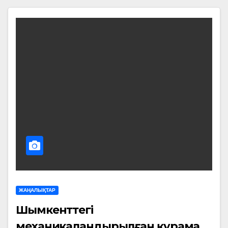
ЖАҢАЛЫҚТАР
Шымкенттегі
механикаландырылған құрама