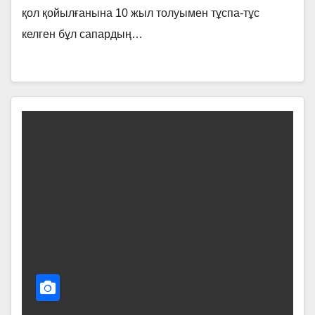
қол қойылғанына 10 жыл толуымен тұспа-тұс
келген бұл сапардың…