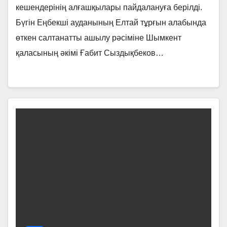
кешендерінің алғашқылары пайдалануға берілді.
Бүгін Еңбекші ауданының Елтай тұрғын алабында
өткен салтанатты ашылу рәсіміне Шымкент
қаласының әкімі Ғабит Сыздықбеков…