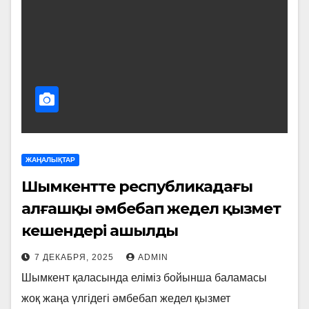
ЖАҢАЛЫҚТАР
Шымкентте республикадағы
алғашқы әмбебап жедел қызмет
кешендері ашылды
7 ДЕКАБРЯ, 2025
ADMIN
Шымкент қаласында еліміз бойынша баламасы
жоқ жаңа үлгідегі әмбебап жедел қызмет