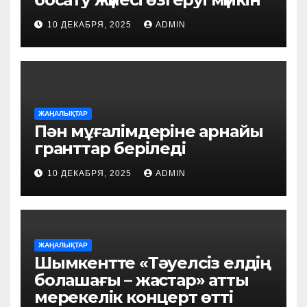
10 ДЕКАБРЯ, 2025
ADMIN
ЖАҢАЛЫҚТАР
Пән мұғалімдеріне арнайы
гранттар беріледі
10 ДЕКАБРЯ, 2025
ADMIN
ЖАҢАЛЫҚТАР
Шымкентте «Тәуелсіз елдің
болашағы – жастар» атты
мерекелік концерт өтті