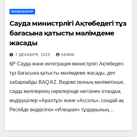
ЖАҢАЛЫҚТАР
Сауда министрлігі Ақтөбедегі тұз
бағасына қатысты мәлімдеме
жасады
7 ДЕКАБРЯ, 2025
ADMIN
ҚР Сауда және интеграция министрлігі Ақтөбедегі
тұз бағасына қатысты мәлімдеме жасады, деп
хабарлайды BAQ.KZ. Ведомствоның мәліметінше,
сауда желілерінің сөрелерінде негізінен отандық
өндірушілер «Аралтұз» және «Ассоль», сондай-ақ
Ресейде өндірілген «Илецкая» тұздарының…