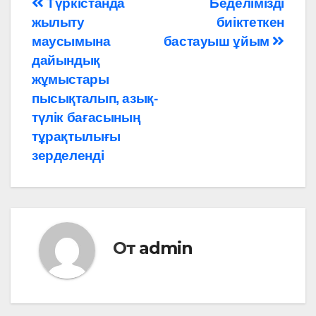
Навигация
Түркістанда
Беделімізді
жылыту
биіктеткен
по
маусымына
бастауыш ұйым
записям
дайындық
жұмыстары
пысықталып, азық-
түлік бағасының
тұрақтылығы
зерделенді
От
admin