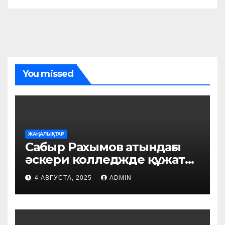
You missed
ЖАҢАЛЫҚТАР
Сабыр Рахымов атындағы
әскери колледжде құжат
қабылдау басталды
4 АВГУСТА, 2025
ADMIN