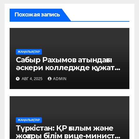
Похожая запись
ЖАҢАЛЫҚТАР
Сабыр Рахымов атындағы
әскери колледжде құжат
қабылдау басталды
АВГ 4, 2025
ADMIN
ЖАҢАЛЫҚТАР
Түркістан: ҚР ғылым және
жоғары білім вице-министрі