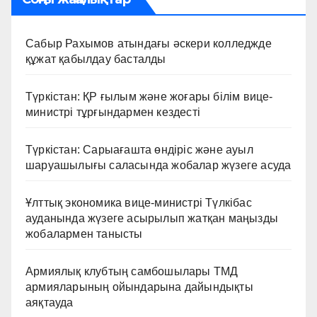
Сабыр Рахымов атындағы әскери колледжде
құжат қабылдау басталды
Түркістан: ҚР ғылым және жоғары білім вице-
министрі тұрғындармен кездесті
Түркістан: Сарыағашта өндіріс және ауыл
шаруашылығы саласында жобалар жүзеге асуда
Ұлттық экономика вице-министрі Түлкібас
ауданында жүзеге асырылып жатқан маңызды
жобалармен танысты
Армиялық клубтың самбошылары ТМД
армияларының ойындарына дайындықты
аяқтауда