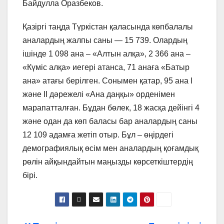
Байдулла Оразбеков.
Қазіргі таңда Түркістан қаласында көпбалалы
аналардың жалпы саны — 15 739. Олардың
ішінде 1 098 ана – «Алтын алқа», 2 366 ана –
«Күміс алқа» иегері атанса, 71 анаға «Батыр
ана» атағы берілген. Сонымен қатар, 95 ана І
және ІІ дәрежелі «Ана даңқы» орденімен
марапатталған. Бұдан бөлек, 18 жасқа дейінгі 4
және одан да көп баласы бар аналардың саны
12 109 адамға жетіп отыр. Бұл – өңірдегі
демографиялық өсім мен аналардың қоғамдық
рөлін айқындайтын маңызды көрсеткіштердің
бірі.