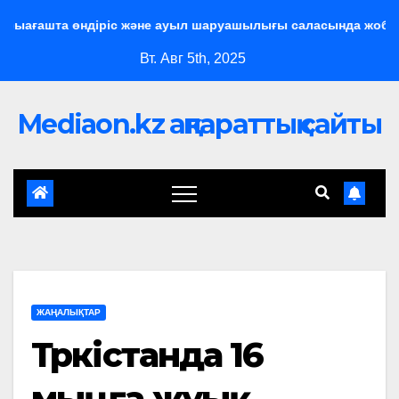
ыағашта өндіріс және ауыл шаруашылығы саласында жобалар 
Вт. Авг 5th, 2025
Mediaon.kz ақпараттық сайты
ЖАҢАЛЫҚТАР
Түркістанда 16
мыңға жуық