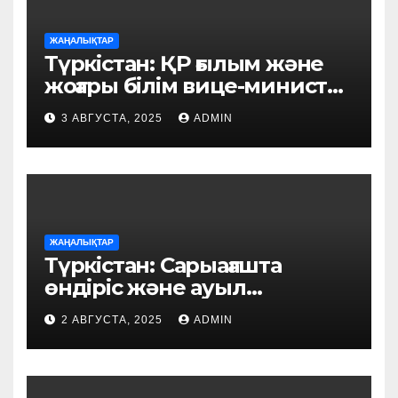
ЖАҢАЛЫҚТАР
Түркістан: ҚР ғылым және
жоғары білім вице-министрі
тұрғындармен кездесті
3 АВГУСТА, 2025
ADMIN
ЖАҢАЛЫҚТАР
Түркістан: Сарыағашта
өндіріс және ауыл
шаруашылығы саласында
2 АВГУСТА, 2025
ADMIN
жобалар жүзеге асуда