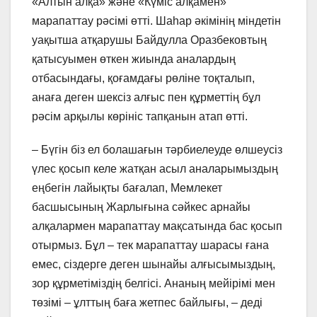
«Алтын алқа» және «Күміс алқамен»
марапаттау рәсімі өтті. Шаһар әкімінің міндетін
уақытша атқарушы Байдулла Оразбековтың
қатысуымен өткен жиында аналардың
отбасындағы, қоғамдағы рөліне тоқталып,
анаға деген шексіз алғыс пен құрметтің бұл
рәсім арқылы көрініс тапқанын атап өтті. ⠀
– Бүгін біз ел болашағын тәрбиелеуде өлшеусіз
үлес қосып келе жатқан асыл аналарымыздың
еңбегін лайықты бағалап, Мемлекет
басшысының Жарлығына сәйкес арнайы
алқалармен марапаттау мақсатында бас қосып
отырмыз. Бұл – тек марапаттау шарасы ғана
емес, сіздерге деген шынайы алғысымыздың,
зор құрметіміздің белгісі. Ананың мейірімі мен
төзімі – ұлттың баға жетпес байлығы, – деді