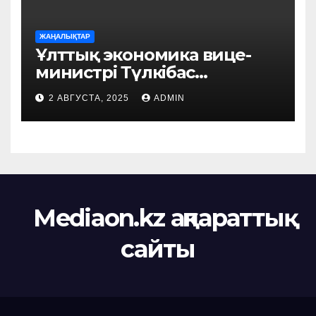
ЖАҢАЛЫҚТАР
Ұлттық экономика вице-
министрі Түлкібас
ауданында жүзеге
2 АВГУСТА, 2025
ADMIN
асырылып жатқан
маңызды жобалармен
танысты
Mediaon.kz ақпараттық
сайты