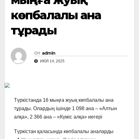
көпбалалы ана
тұрады
От
admin
ИЮЛ 14, 2025
Түркістанда 16 мыңға жуық көпбалалы ана
тұрады. Олардың ішінде 1 098 ана – «Алтын
алқа», 2 366 ана – «Күміс алқа» иегері
Түркістан қаласында көпбалалы аналарды