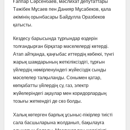
Ғаппар Сәрсенбаев, мәслихат депутаттары
Тәжібек Мұсаев пен Данияр Мұсабеков, қала
әкімінің орынбасары Байдулла Оразбеков
қатысты.
Кездесу барысында тұрғындар өздерін
толғандырған бірқатар мәселелерді көтерді.
Атап айтқанда, қаңғыбас иттердің көбеюі, түнгі
жарық шамдарының жеткіліксіздігі, тұрғын
үйлердің нөмірленуіндегі жүйесіздік сынды
мәселелер талқыланды. Сонымен қатар,
көпқабатты үйлердің су, газ, электр
жүйелеріндегі ақаулар мен коридорлардың
тозығы жеткендігі де сөз болды.
Халық көтерген барлық ұсыныс-пікірлер тиісті
сала басшыларына жолданып, бақылауға