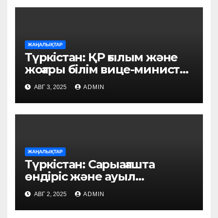
ЖАҢАЛЫҚТАР
Түркістан: ҚР ғылым және
жоғары білім вице-министрі
тұрғындармен кездесті
АВГ 3, 2025
ADMIN
ЖАҢАЛЫҚТАР
Түркістан: Сарыағашта
өндіріс және ауыл
шаруашылығы саласында
АВГ 2, 2025
ADMIN
жобалар жүзеге асуда