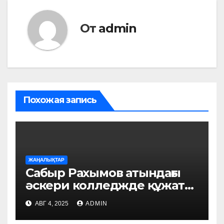
От
admin
Похожая запись
ЖАҢАЛЫҚТАР
Сабыр Рахымов атындағы
әскери колледжде құжат
қабылдау басталды
АВГ 4, 2025
ADMIN