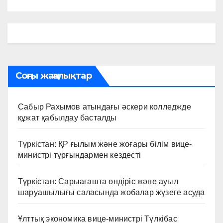
Соңғы жаңалықтар
Сабыр Рахымов атындағы әскери колледжде
құжат қабылдау басталды
Түркістан: ҚР ғылым және жоғары білім вице-
министрі тұрғындармен кездесті
Түркістан: Сарыағашта өндіріс және ауыл
шаруашылығы саласында жобалар жүзеге асуда
Ұлттық экономика вице-министрі Түлкібас