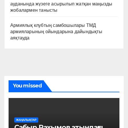
ауданында жүзеге асырылып жатқан маңызды
жобалармен танысты
Армиялық клубтың самбошылары ТМД
армияларының ойындарына дайындықты
аяқтауда
You missed
ЖАҢАЛЫҚТАР
Сабыр Рахымов атындағы