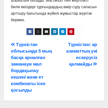
алынатын болады. Мәслихат пен жергілікті
билік өкілдері тұрғындардың өмір сүру сапасын
арттыру бағытында жүйелі жұмыстар жүргізе
бермек.
Навигация
Түркістан
Түркістан: әр
облысында 5 мың
азаматтың үні
по
басқа арналған
ескерусіз
записям
заманауи мал
қалмайды
бордақылау
кешені және ет
комбинаты іске
қосылды