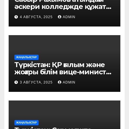
әскери колледжде құжат
қабылдау басталды
4 АВГУСТА, 2025
ADMIN
ЖАҢАЛЫҚТАР
Түркістан: ҚР ғылым және
жоғары білім вице-министрі
тұрғындармен кездесті
3 АВГУСТА, 2025
ADMIN
ЖАҢАЛЫҚТАР