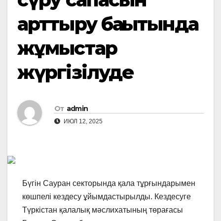
арттыру бағытында
жұмыстар
жүргізілуде
От
admin
ИЮЛ 12, 2025
Бүгін Сауран секторында қала тұрғындарымен
көшпелі кездесу ұйымдастырылды. Кездесуге
Түркістан қалалық мәслихатының төрағасы