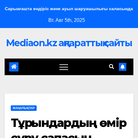
Сарыағашта өндіріс және ауыл шаруашылығы саласында жобал
Вт. Авг 5th, 2025
Mediaon.kz ақпараттық сайты
ЖАҢАЛЫҚТАР
Тұрғындардың өмір
сүру сапасын