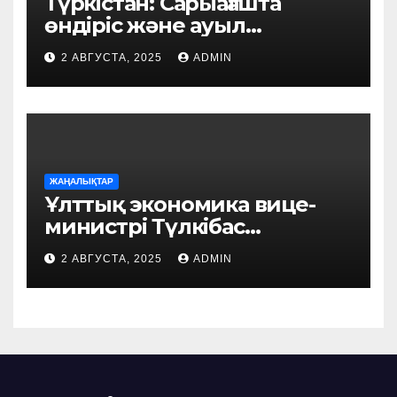
Түркістан: Сарыағашта
өндіріс және ауыл
шаруашылығы саласында
2 АВГУСТА, 2025
ADMIN
жобалар жүзеге асуда
ЖАҢАЛЫҚТАР
Ұлттық экономика вице-
министрі Түлкібас
ауданында жүзеге
2 АВГУСТА, 2025
ADMIN
асырылып жатқан
маңызды жобалармен
танысты