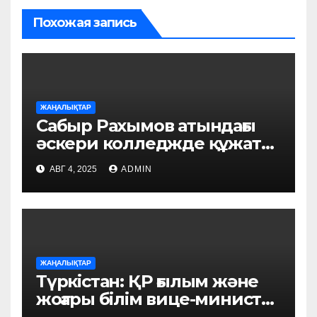
Похожая запись
ЖАҢАЛЫҚТАР
Сабыр Рахымов атындағы
әскери колледжде құжат
қабылдау басталды
АВГ 4, 2025
ADMIN
ЖАҢАЛЫҚТАР
Түркістан: ҚР ғылым және
жоғары білім вице-министрі
тұрғындармен кездесті