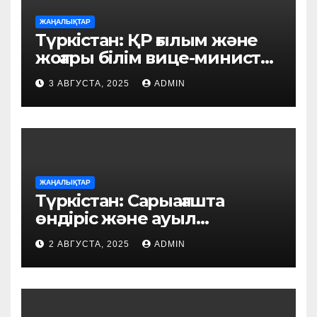
ЖАҢАЛЫҚТАР
Түркістан: ҚР ғылым және
жоғары білім вице-министрі
тұрғындармен кездесті
3 АВГУСТА, 2025
ADMIN
ЖАҢАЛЫҚТАР
Түркістан: Сарыағашта
өндіріс және ауыл
шаруашылығы саласында
2 АВГУСТА, 2025
ADMIN
жобалар жүзеге асуда