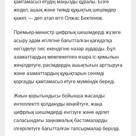
қамтамасыз етудің маңызды құралы. Бізге
жедел, ашық және тиімді құқықтық шешімдер
қажет, — деп атап өтті Олжас Бектенов.
Премьер-министр цифрлық шешімдерді жүзеге
асыру адам игілігіне бағытталған қағидатқа
негізделуі тиіс екендігіне назар аударды. Бұл
азаматтардың мемлекетпен өзара іс-қимылын
жеңілдетуге, рәсімдердің ашықтығын арттыруға
және азаматтардың құқықтарын сенімді
қорғауды қамтамасыз етуге мүмкіндік береді.
Жиын қорытындысы бойынша жасанды
интеллектті қолдануды кеңейтуге, жаңа
цифрлық шешімдерді енгізуге және әділет
саласындағы заңнамалық бастамаларды
ілгерілетуге бағытталған тапсырмалар берілді.