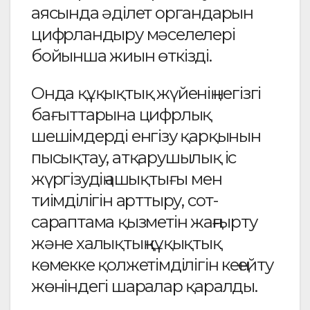
аясында әділет органдарын
цифрландыру мәселелері
бойынша жиын өткізді.
Онда құқықтық жүйенің негізгі
бағыттарына цифрлық
шешімдерді енгізу қарқынын
пысықтау, атқарушылық іс
жүргізудің ашықтығы мен
тиімділігін арттыру, сот-
сараптама қызметін жаңғырту
және халықтың құқықтық
көмекке қолжетімділігін кеңейту
жөніндегі шаралар қаралды.