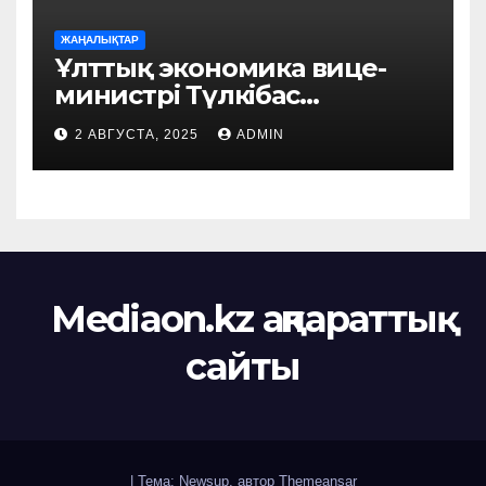
ЖАҢАЛЫҚТАР
Ұлттық экономика вице-
министрі Түлкібас
ауданында жүзеге
2 АВГУСТА, 2025
ADMIN
асырылып жатқан
маңызды жобалармен
танысты
Mediaon.kz ақпараттық
сайты
|
Тема: Newsup, автор
Themeansar