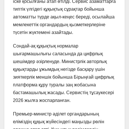
іске қосылғаны атап өтілді. Сервис азаматтарға
типтік үлгідегі құқықтық сұрақтар бойынша
автоматты түрде ақыл-кеңес береді, осылайша
мемлекеттік органдардың қызметкерлеріне
түсетін жүктемені азайтады.
Сондай-ақ құқықтық нормалар
шығармашылығы саласында да цифрлық
шешімдер әзірленуде. Министрлік авторлық
құқықтарды ұжымдық негізде басқару үшін
зияткерлік меншік бойынша Бірыңғай цифрлық
платформа құру туралы заң жобасына
бастамашылық жасады. Сервистің тұсаукесері
2026 жылға жоспарланған.
Премьер-министр әділет органдарының
еліміздің құқық жүйесіндегі маңызды рөлін