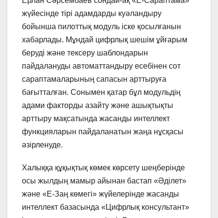
Ерлан Сәрсембаев сондай-ақ «Е-Сараптама»
жүйесінде тірі адамдарды куәландыру
бойынша пилоттық модуль іске қосылғанын
хабарлады. Мұндай цифрлық шешім ұйғарым
беруді және тексеру шаблондарын
пайдалануды автоматтандыру есебінен сот
сараптамаларының сапасын арттыруға
бағытталған. Сонымен қатар бұл модульдің
адами факторды азайту және ашықтықты
арттыру мақсатында жасанды интеллект
функцияларын пайдаланатын жаңа нұсқасы
әзірленуде.
Халыққа құқықтық көмек көрсету шеңберінде
осы жылдың мамыр айынан бастап «Әділет»
және «Е-Заң көмегі» жүйелерінде жасанды
интеллект базасында «Цифрлық консультант»