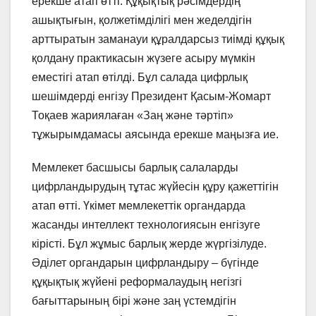
ерекше атап өтті. Құқықтық рәсімдердің
ашықтығын, қолжетімділігі мен жеделдігін
арттыратын заманауи құралдарсыз тиімді құқық
қолдану практикасын жүзеге асыру мүмкін
еместігі атап өтілді. Бұл салада цифрлық
шешімдерді енгізу Президент Қасым-Жомарт
Тоқаев жариялаған «Заң және тәртіп»
тұжырымдамасы аясында ерекше маңызға ие.
Мемлекет басшысы барлық салаларды
цифрландырудың тұтас жүйесін құру қажеттігін
атап өтті. Үкімет мемлекеттік органдарда
жасанды интеллект технологиясын енгізуге
кірісті. Бұл жұмыс барлық жерде жүргізілуде.
Әділет органдарын цифрландыру – бүгінде
құқықтық жүйені реформалаудың негізгі
бағыттарының бірі және заң үстемдігін