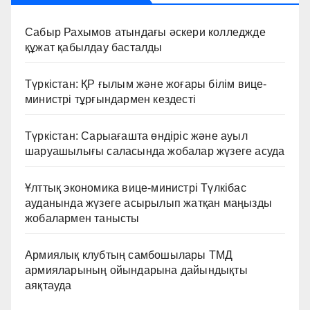
Сабыр Рахымов атындағы әскери колледжде
құжат қабылдау басталды
Түркістан: ҚР ғылым және жоғары білім вице-
министрі тұрғындармен кездесті
Түркістан: Сарыағашта өндіріс және ауыл
шаруашылығы саласында жобалар жүзеге асуда
Ұлттық экономика вице-министрі Түлкібас
ауданында жүзеге асырылып жатқан маңызды
жобалармен танысты
Армиялық клубтың самбошылары ТМД
армияларының ойындарына дайындықты
аяқтауда