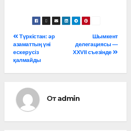
Навигация
Түркістан: әр
Шымкент
азаматтың үні
делегациясы —
по
ескерусіз
XXVII съезінде
записям
қалмайды
От
admin