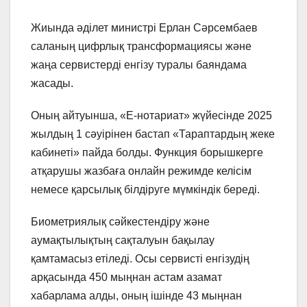
Жиында әділет министрі Ерлан Сәрсембаев
саланың цифрлық трансформациясы және
жаңа сервистерді енгізу туралы баяндама
жасады.
Оның айтуынша, «E-нотариат» жүйесінде 2025
жылдың 1 сәуірінен бастап «Тараптардың жеке
кабинеті» пайда болды. Функция борышкерге
атқарушы жазбаға онлайн режимде келісім
немесе қарсылық білдіруге мүмкіндік береді.
Биометриялық сәйкестендіру және
аумақтылықтың сақталуын бақылау
қамтамасыз етіледі. Осы сервисті енгізудің
арқасында 450 мыңнан астам азамат
хабарлама алды, оның ішінде 43 мыңнан