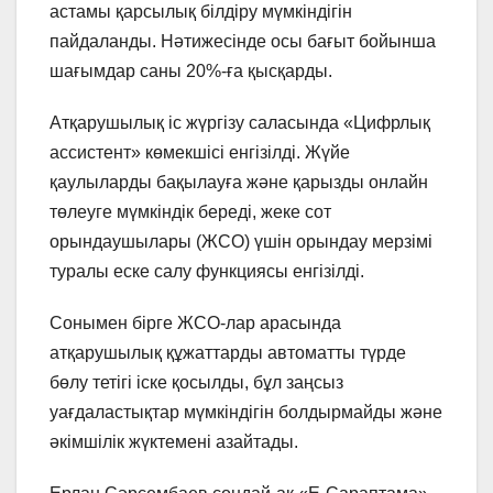
астамы қарсылық білдіру мүмкіндігін
пайдаланды. Нәтижесінде осы бағыт бойынша
шағымдар саны 20%-ға қысқарды.
Атқарушылық іс жүргізу саласында «Цифрлық
ассистент» көмекшісі енгізілді. Жүйе
қаулыларды бақылауға және қарызды онлайн
төлеуге мүмкіндік береді, жеке сот
орындаушылары (ЖСО) үшін орындау мерзімі
туралы еске салу функциясы енгізілді.
Сонымен бірге ЖСО-лар арасында
атқарушылық құжаттарды автоматты түрде
бөлу тетігі іске қосылды, бұл заңсыз
уағдаластықтар мүмкіндігін болдырмайды және
әкімшілік жүктемені азайтады.