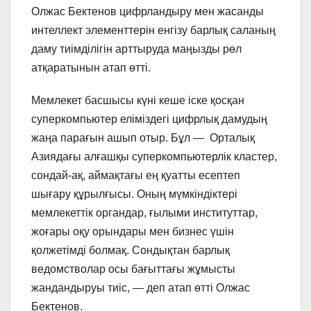
Олжас Бектенов цифрландыру мен жасанды
интеллект элементтерін енгізу барлық саланың
даму тиімділігін арттыруда маңызды рөл
атқаратынын атап өтті.
Мемлекет басшысы күні кеше іске қосқан
суперкомпьютер еліміздегі цифрлық дамудың
жаңа парағын ашып отыр. Бұл — Орталық
Азиядағы алғашқы суперкомпьютерлік кластер,
сондай-ақ, аймақтағы ең қуатты есептеп
шығару құрылғысы. Оның мүмкіндіктері
мемлекеттік органдар, ғылыми институттар,
жоғары оқу орындары мен бизнес үшін
қолжетімді болмақ. Сондықтан барлық
ведомстволар осы бағыттағы жұмысты
жандандыруы тиіс, — деп атап өтті Олжас
Бектенов.