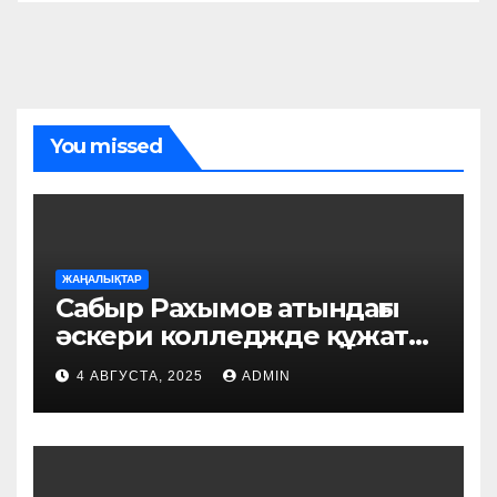
You missed
ЖАҢАЛЫҚТАР
Сабыр Рахымов атындағы
әскери колледжде құжат
қабылдау басталды
4 АВГУСТА, 2025
ADMIN