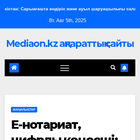
стан: Сарыағашта өндіріс және ауыл шаруашылығы саласында
Вт. Авг 5th, 2025
Mediaon.kz ақпараттық сайты
ЖАҢАЛЫҚТАР
E-нотариат,
цифрлық кеңесші: