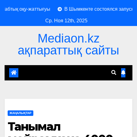
тық оқу-жаттығуы
В Шымкенте состоялся запуск совр
Ср. Ноя 12th, 2025
Mediaon.kz
ақпараттық сайты
ЖАҢАЛЫҚТАР
Танымал