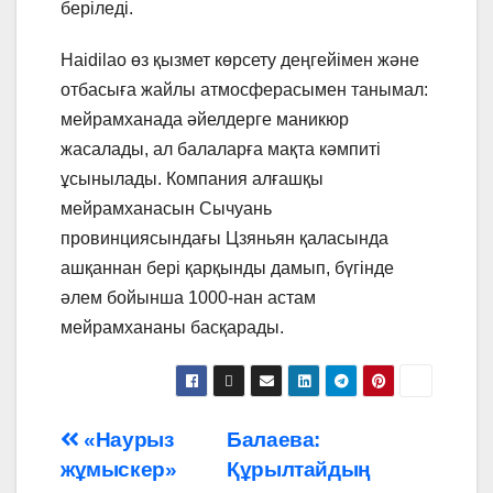
беріледі.
Haidilao өз қызмет көрсету деңгейімен және
отбасыға жайлы атмосферасымен танымал:
мейрамханада әйелдерге маникюр
жасалады, ал балаларға мақта кәмпиті
ұсынылады. Компания алғашқы
мейрамханасын Сычуань
провинциясындағы Цзяньян қаласында
ашқаннан бері қарқынды дамып, бүгінде
әлем бойынша 1000-нан астам
мейрамхананы басқарады.
Навигация
«Наурыз
Балаева:
жұмыскер»
Құрылтайдың
по