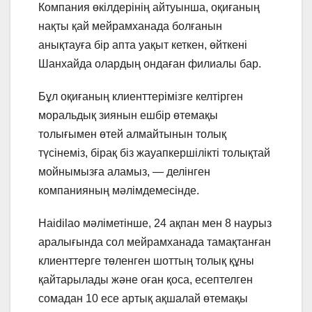
Компания өкілдерінің айтуынша, оқиғаның
нақты қай мейрамханада болғанын
анықтауға бір апта уақыт кеткен, өйткені
Шанхайда олардың ондаған филиалы бар.
Бұл оқиғаның клиенттерімізге келтірген
моральдық зиянын ешбір өтемақы
толығымен өтей алмайтынын толық
түсінеміз, бірақ біз жауапкершілікті толықтай
мойнымызға аламыз, — делінген
компанияның мәлімдемесінде.
Haidilao мәліметінше, 24 ақпан мен 8 наурыз
аралығында сол мейрамханада тамақтанған
клиенттерге төленген шоттың толық құны
қайтарылады және оған қоса, есептелген
сомадан 10 есе артық ақшалай өтемақы