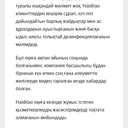
туралы ешқандай мәлімет жоқ. Haidilao
клиенттерден кешірім сұрап, хот-пот
дайындайтын барлық жабдықтар мен ас
құралдарын ауыстырғанын және басқа
ыдыс-аяқты толықтай дезинфекциялағанын
мәлімдеді.
Бұл оқиға ақпан айының соңында
болғанымен, компания басшылығы бұдан
бірнеше күн өткен соң ғана әлеуметтік
желілерде видео таралған кезде хабардар
болған.
Haidilao оқиға кезінде жұмыс істеген
қызметкерлердің жасөспірімдерді тоқтата
алмағанын мойындады.