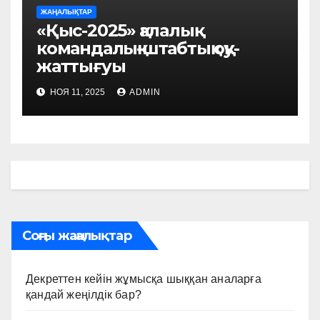
ЖАҢАЛЫҚТАР
«Қыс-2025» қалалық
командалық-штабтық оқу-
жаттығуы
НОЯ 11, 2025
ADMIN
Соңғы жаңалықтар
Декреттен кейін жұмысқа шыққан аналарға
қандай жеңілдік бар?