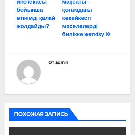
ипотекасы
мақсаты –
записям
бойынша
қоғамдағы
өтінімді қалай
көкейкесті
жолдайды?
мәселелерді
билікке жеткізу
От
admin
ПОХОЖАЯ ЗАПИСЬ