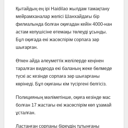
Қытайдың ең ірі Haidilao жылдам тамақтану
мейрамханалар желісі Шанхайдағы бір
филиалында болған оқиғадан кейін 4000-нан
астам келушісіне өтемақы төлеуді ұсынды.
Бұл оқиғада екі жасөспірім сорпаға зәр
шығарған.
Өткен айда әлеуметтік желілерде кеңінен
таралған видеода екі баланың жеке бөлмеде
түскі ас кезінде сорпаға зәр шығарғаны
көрінеді. Бұл оқиғаны кім түсіргені белгісіз.
Полицияның мәліметінше, оқиға кезінде мас
болған 17 жастағы екі жасөспірім көп ұзамай
ұсталған.
Ластанған сорпаны біреудің тұтынғаны