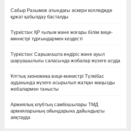
Сабыр Рахымов атындағы әскери колледжде
құжат қабылдау басталды
Түркістан: ҚР ғылым және жоғары білім вице-
министрі тұрғындармен кездесті
Түркістан: Сарыағашта өндіріс және ауыл
шаруашылығы саласында жобалар жүзеге асуда
Ұлттық экономика вице-министрі Түлкібас
ауданында жүзеге асырылып жатқан маңызды
жобалармен танысты
Армиялық клубтың самбошылары ТМД
армияларының ойындарына дайындықты
аяқтауда