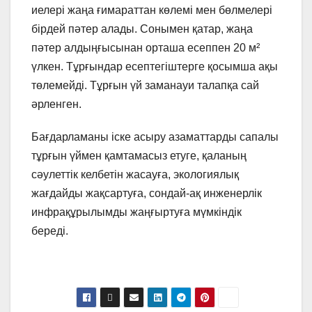
иелері жаңа ғимараттан көлемі мен бөлмелері
бірдей пәтер алады. Сонымен қатар, жаңа
пәтер алдыңғысынан орташа есеппен 20 м²
үлкен. Тұрғындар есептегіштерге қосымша ақы
төлемейді. Тұрғын үй заманауи талапқа сай
әрленген.
Бағдарламаны іске асыру азаматтарды сапалы
тұрғын үймен қамтамасыз етуге, қаланың
сәулеттік келбетін жасауға, экологиялық
жағдайды жақсартуға, сондай-ақ инженерлік
инфрақұрылымды жаңғыртуға мүмкіндік
береді.