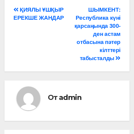
Навигация
ҚИЯЛЫ ҰШҚЫР
ШЫМКЕНТ:
ЕРЕКШЕ ЖАНДАР
Республика күні
по
қарсаңында 300-
записям
ден астам
отбасына пәтер
кілттері
табысталды
От
admin