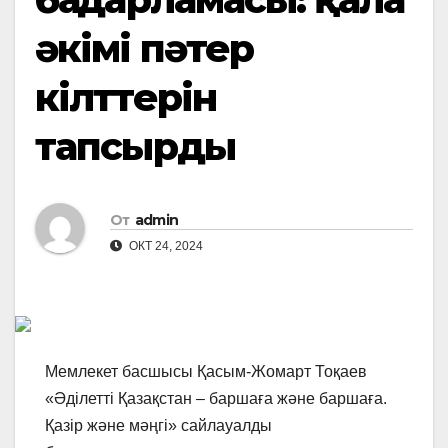
әкімі пәтер
кілттерін
тапсырды
От
admin
ОКТ 24, 2024
Мемлекет басшысы Қасым-Жомарт Тоқаев
«Әділетті Қазақстан – баршаға және баршаға.
Қазір және мәңгі» сайлауалды