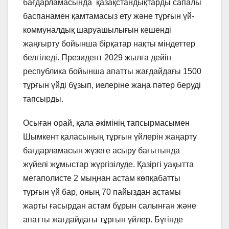
бағдарламасында қазақстандықтарды сапалы
баспанамен қамтамасыз ету және тұрғын үй-
коммуналдық шаруашылығын кешенді
жаңғырту бойынша бірқатар нақты міндеттер
белгіледі. Президент 2029 жылға дейін
республика бойынша апатты жағдайдағы 1500
тұрғын үйді бұзып, иелеріне жаңа пәтер беруді
тапсырды.
Осыған орай, қала әкімінің тапсырмасымен
Шымкент қаласының тұрғын үйлерін жаңарту
бағдарламасын жүзеге асыру бағытында
жүйелі жұмыстар жүргізілуде. Қазіргі уақытта
мегаполисте 2 мыңнан астам көпқабатты
тұрғын үй бар, оның 70 пайыздан астамы
жарты ғасырдан астам бұрын салынған және
апатты жағдайдағы тұрғын үйлер. Бүгінде