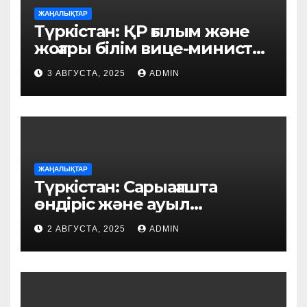
ЖАҢАЛЫҚТАР
Түркістан: ҚР ғылым және
жоғары білім вице-министрі
тұрғындармен кездесті
3 АВГУСТА, 2025
ADMIN
ЖАҢАЛЫҚТАР
Түркістан: Сарыағашта
өндіріс және ауыл
шаруашылығы саласында
2 АВГУСТА, 2025
ADMIN
жобалар жүзеге асуда