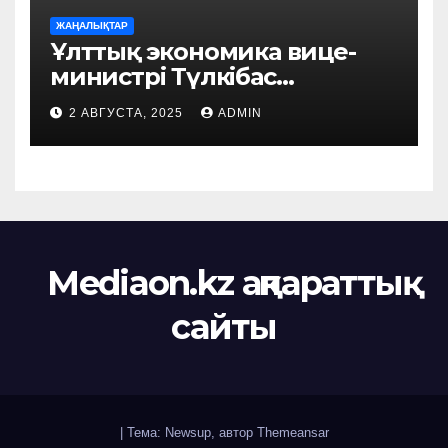
ЖАҢАЛЫҚТАР
Ұлттық экономика вице-
министрі Түлкібас
ауданында жүзеге
2 АВГУСТА, 2025
ADMIN
асырылып жатқан
маңызды жобалармен
танысты
Mediaon.kz ақпараттық
сайты
|
Тема: Newsup, автор
Themeansar