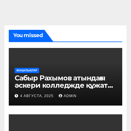
You missed
ЖАҢАЛЫҚТАР
Сабыр Рахымов атындағы
әскери колледжде құжат
қабылдау басталды
4 АВГУСТА, 2025
ADMIN