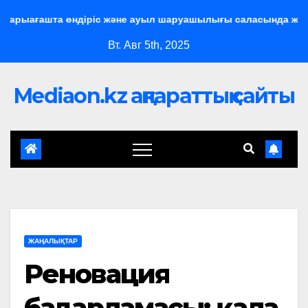
рыағашта өндіріс және ауыл шаруашылығы саласында жобалар
Вт. Авг 5th, 2025
Mediaon.kz ақпараттық сайты
ЖАҢАЛЫҚТАР
Реновация
бағдарламасы: қала