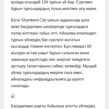
қалада осындай 134 тұрғын үй бар. Сүрілмес
бұрын тұрғындардың толық келісімін алу керек.
Бүгін Shymkent City шағын ауданында қала
әкімі бағдарлама шеңберінде тұрғындарға
пәтер кілттерін табыс етті. Айналма өткеліндегі
тұрғын үйлердің бірі сүрілуге жататын
нысандар тізіміне енгізілген. Бұл ғимарат 60
жылдан астам уақыт бұрын салынған және
заманауи қауіпсіздік пен энергия тиімділігін
арттыру талаптарына сәйкес келмейді. Мұндай
үйлер тұрғындардың өміріне ғана емес,
айналадағы инфрақұрылымға да қауіпті
саналады.
Бағдарлама шарты бойынша апатты үйлердің