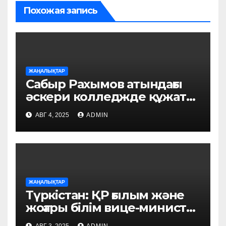
Похожая запись
ЖАҢАЛЫҚТАР
Сабыр Рахымов атындағы
әскери колледжде құжат
қабылдау басталды
АВГ 4, 2025
ADMIN
ЖАҢАЛЫҚТАР
Түркістан: ҚР ғылым және
жоғары білім вице-министрі
тұрғындармен кездесті